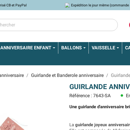
risé CB et PayPal
Expédition le jour même (commande 
ANNIVERSAIRE ENFANT
BALLONS
VAISSELLE
C
anniversaire
Guirlande et Banderole anniversaire
Guirland
GUIRLANDE ANNIV
Référence : 7643-SA
En
lens
Une guirlande d'anniversaire br
La
guirlande joyeux anniversair