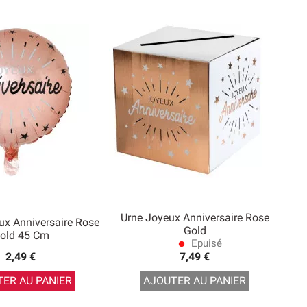
Urne Joyeux Anniversaire Rose
ux Anniversaire Rose
Gold
old 45 Cm
Epuisé
lens
2,49 €
7,49 €
ER AU PANIER
AJOUTER AU PANIER