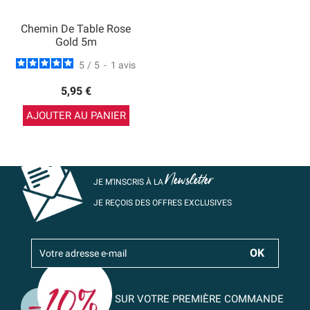
Chemin De Table Rose
Gold 5m
5
/
5
-
1
avis
5,95 €
AJOUTER AU PANIER
Newsletter
JE M’INSCRIS À LA
JE REÇOIS DES OFFRES EXCLUSIVES
SUR VOTRE PREMIÈRE COMMANDE