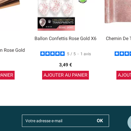
Ballon Confettis Rose Gold X6
Chemin De 
on Rose Gold
5
/
5
-
1
avis
3,49 €
PANIER
AJOUTER AU PANIER
AJOUT