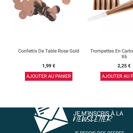
Confettis De Table Rose Gold
Trompettes En Cart
X6
1,99 €
2,25 €
AJOUTER AU PANIER
AJOUTER AU 
JE M’INSCRIS À LA
NEWSLETTER