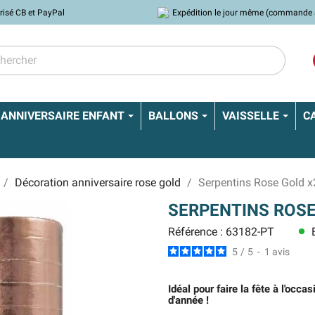
risé CB et PayPal
Expédition le jour même (commande 
ANNIVERSAIRE ENFANT
BALLONS
VAISSELLE
C
Décoration anniversaire rose gold
Serpentins Rose Gold x
SERPENTINS ROSE
Référence : 63182-PT
E
lens
5
/
5
-
1
avis
Idéal pour faire la fête à l'occa
d'année !