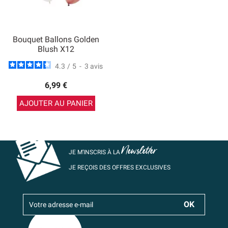
Bouquet Ballons Golden
Blush X12
4.3
/
5
-
3
avis
6,99 €
AJOUTER AU PANIER
Newsletter
JE M’INSCRIS À LA
JE REÇOIS DES OFFRES EXCLUSIVES