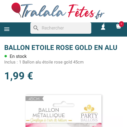
0
search
BALLON ETOILE ROSE GOLD EN ALU
En stock
lens
Inclus :
1 Ballon alu étoile rose gold 45cm
1,99 €