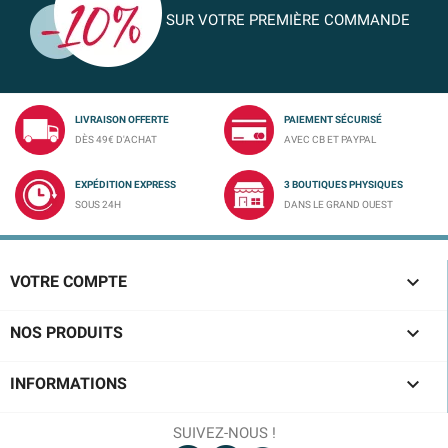
SUR VOTRE PREMIÈRE COMMANDE
LIVRAISON OFFERTE
PAIEMENT SÉCURISÉ
DÈS 49€ D'ACHAT
AVEC CB ET PAYPAL
EXPÉDITION EXPRESS
3 BOUTIQUES PHYSIQUES
SOUS 24H
DANS LE GRAND OUEST

VOTRE COMPTE

NOS PRODUITS

INFORMATIONS
SUIVEZ-NOUS !