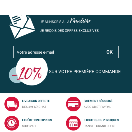
Newsletter
JE M’INSCRIS À LA
JE REÇOIS DES OFFRES EXCLUSIVES
SUR VOTRE PREMIÈRE COMMANDE
LIVRAISON OFFERTE
PAIEMENT SÉCURISÉ
DÈS 49€ D'ACHAT
AVEC CB ET PAYPAL
EXPÉDITION EXPRESS
3 BOUTIQUES PHYSIQUES
SOUS 24H
DANS LE GRAND OUEST