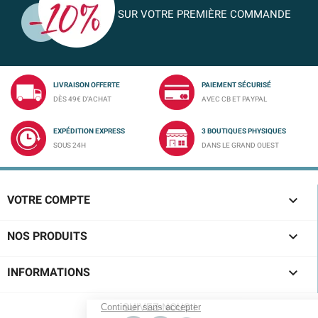
SUR VOTRE PREMIÈRE COMMANDE
LIVRAISON OFFERTE
PAIEMENT SÉCURISÉ
DÈS 49€ D'ACHAT
AVEC CB ET PAYPAL
EXPÉDITION EXPRESS
3 BOUTIQUES PHYSIQUES
SOUS 24H
DANS LE GRAND OUEST

VOTRE COMPTE

NOS PRODUITS

INFORMATIONS
SUIVEZ-NOUS !