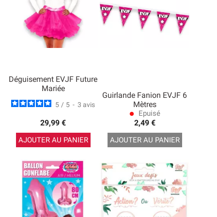
Déguisement EVJF Future
Mariée
Guirlande Fanion EVJF 6
Mètres
5
/
5
-
3
avis
Epuisé
lens
29,99 €
2,49 €
AJOUTER AU PANIER
AJOUTER AU PANIER