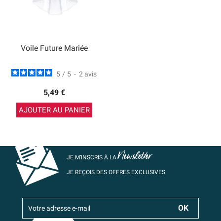
Voile Future Mariée
5
/
5
-
2
avis
5,49 €
AJOUTER AU PANIER
Newsletter
JE M’INSCRIS À LA
JE REÇOIS DES OFFRES EXCLUSIVES