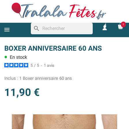
0
search
BOXER ANNIVERSAIRE 60 ANS
En stock
lens
5
/
5
-
1
avis
Inclus :
1 Boxer anniversaire 60 ans
11,90 €