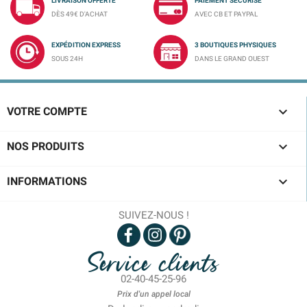
LIVRAISON OFFERTE
PAIEMENT SÉCURISÉ
DÈS 49€ D'ACHAT
AVEC CB ET PAYPAL
EXPÉDITION EXPRESS
3 BOUTIQUES PHYSIQUES
SOUS 24H
DANS LE GRAND OUEST

VOTRE COMPTE

NOS PRODUITS

INFORMATIONS
SUIVEZ-NOUS !
Service clients
02-40-45-25-96
Prix d'un appel local