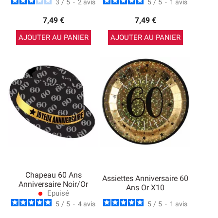
3
/
5
-
2
avis
5
/
5
-
1
avis
7,49 €
7,49 €
AJOUTER AU PANIER
AJOUTER AU PANIER
Chapeau 60 Ans
Assiettes Anniversaire 60
Anniversaire Noir/Or
Ans Or X10
Epuisé
lens
5
/
5
-
4
avis
5
/
5
-
1
avis