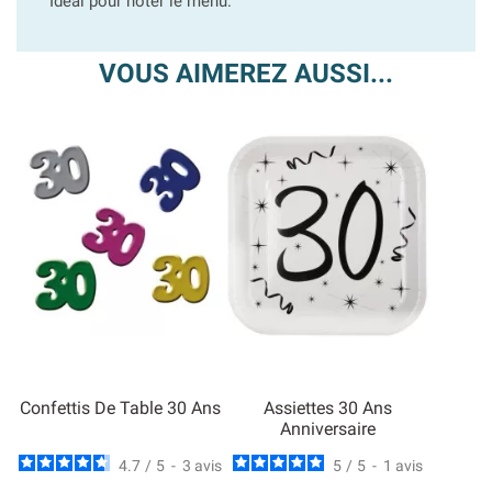
Idéal pour noter le menu.
VOUS AIMEREZ AUSSI...
Confettis De Table 30 Ans
Assiettes 30 Ans
Anniversaire
4.7
/
5
-
3
avis
5
/
5
-
1
avis