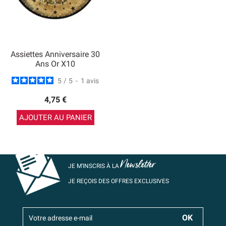
Assiettes Anniversaire 30
Ans Or X10
5
/
5
-
1
avis
4,75 €
AJOUTER AU PANIER
Newsletter
JE M’INSCRIS À LA
JE REÇOIS DES OFFRES EXCLUSIVES