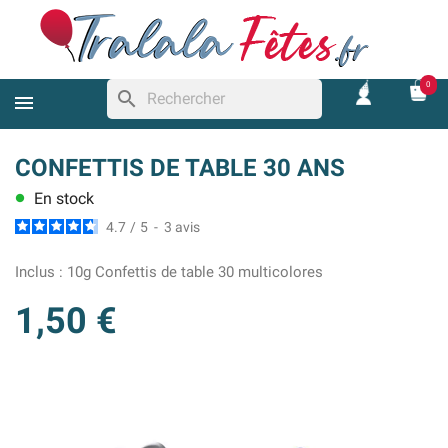
0
search
CONFETTIS DE TABLE 30 ANS
En stock
lens
4.7
/
5
-
3
avis
Inclus :
10g Confettis de table 30 multicolores
1,50 €