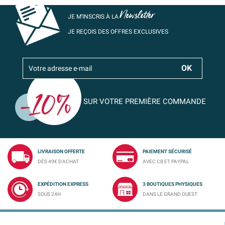
Newsletter
JE M’INSCRIS À LA
JE REÇOIS DES OFFRES EXCLUSIVES
SUR VOTRE PREMIÈRE COMMANDE
LIVRAISON OFFERTE
PAIEMENT SÉCURISÉ
DÈS 49€ D'ACHAT
AVEC CB ET PAYPAL
EXPÉDITION EXPRESS
3 BOUTIQUES PHYSIQUES
SOUS 24H
DANS LE GRAND OUEST