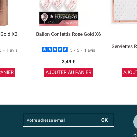
 Gold X2
Ballon Confettis Rose Gold X6
Serviettes 
5
-
1
avis
5
/
5
-
1
avis
3,49 €
PANIER
AJOUTER AU PANIER
AJOUT
C