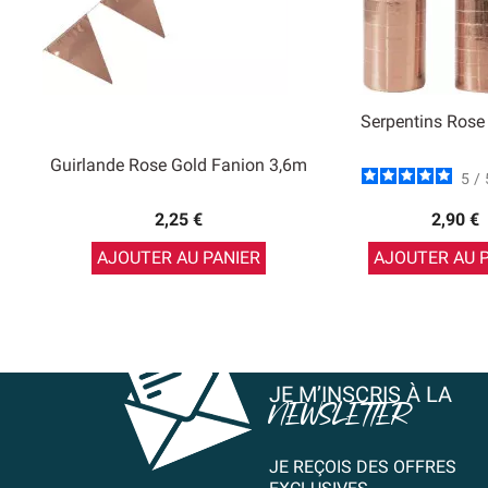
Serpentins Rose
Guirlande Rose Gold Fanion 3,6m
5
/
2,25 €
2,90 €
AJOUTER AU PANIER
AJOUTER AU 
JE M’INSCRIS À LA
NEWSLETTER
JE REÇOIS DES OFFRES