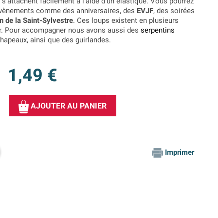
s'attachent facilement à l'aide d'un élastique. Vous pourrez
 évènements comme des anniversaires, des
EVJF
, des soirées
on de la Saint-Sylvestre
. Ces loups existent en plusieurs
 or. Pour accompagner nous avons aussi des
serpentins
hapeaux, ainsi que des guirlandes.
1,49 €
AJOUTER AU PANIER
Imprimer