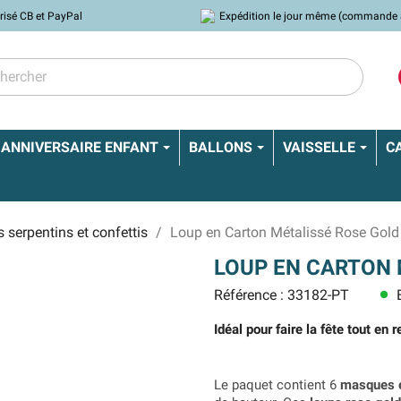
risé CB et PayPal
Expédition le jour même (commande 
ANNIVERSAIRE ENFANT
BALLONS
VAISSELLE
C
s serpentins et confettis
Loup en Carton Métalissé Rose Gold
LOUP EN CARTON 
Référence : 33182-PT
E
lens
Idéal pour faire la fête tout en r
Le paquet contient 6
masques e