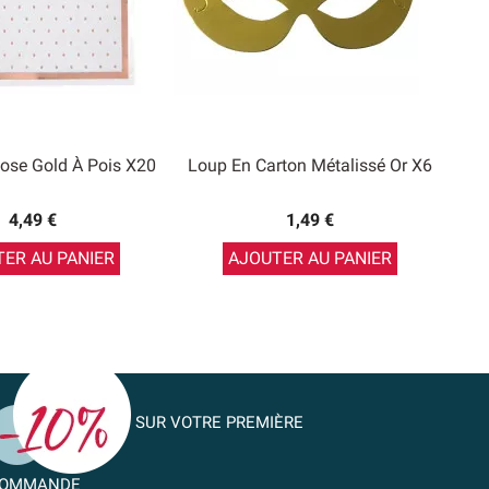
Rose Gold À Pois X20
Loup En Carton Métalissé Or X6
4,49 €
1,49 €
ER AU PANIER
AJOUTER AU PANIER
SUR VOTRE PREMIÈRE
OMMANDE