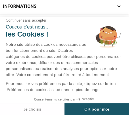

INFORMATIONS
SUIVEZ-NOUS !
Service clients
02-40-45-25-96
Prix d'un appel local
Du lundi au vendredi
10h00-12h30 / 15h00-18h30
Nous écrire >
© 2026 - Tralala-Fetes.fr - Réalisé par MyWebShop