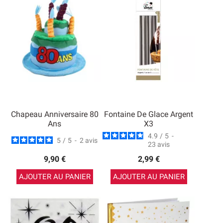
Chapeau Anniversaire 80
Fontaine De Glace Argent
Ans
X3
4.9
/
5
-
5
/
5
-
2
avis
23
avis
9,90 €
2,99 €
AJOUTER AU PANIER
AJOUTER AU PANIER