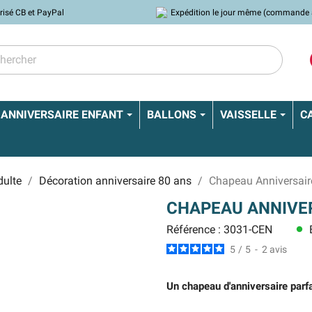
risé CB et PayPal
Expédition le jour même (commande 
ANNIVERSAIRE ENFANT
BALLONS
VAISSELLE
C
dulte
Décoration anniversaire 80 ans
Chapeau Anniversair
CHAPEAU ANNIVER
Référence : 3031-CEN
E
lens
5
/
5
-
2
avis
Un chapeau d'anniversaire parfa