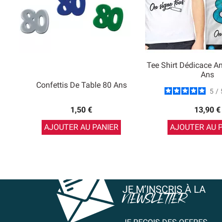
Tee Shirt Dédicace An
Ans
Confettis De Table 80 Ans
5
/
1,50 €
13,90 €
AJOUTER AU PANIER
AJOUTER AU 
JE M’INSCRIS À LA
NEWSLETTER