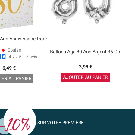
 Ans Anniversaire Doré
Epuisé
Ballons Age 80 Ans Argent 36 Cm
lens
4.7
/
5
-
3
avis
3,98 €
6,49 €
AJOUTER AU PANIER
ER AU PANIER
SUR VOTRE PREMIÈRE