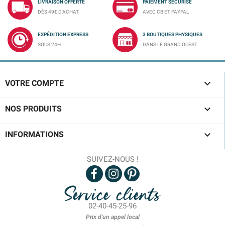
LIVRAISON OFFERTE
PAIEMENT SÉCURISÉ
DÈS 49€ D'ACHAT
AVEC CB ET PAYPAL
EXPÉDITION EXPRESS
3 BOUTIQUES PHYSIQUES
SOUS 24H
DANS LE GRAND OUEST

VOTRE COMPTE

NOS PRODUITS

INFORMATIONS
SUIVEZ-NOUS !
Service clients
02-40-45-25-96
Prix d'un appel local