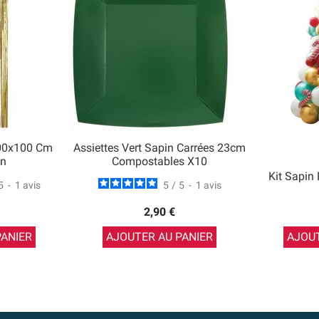
00x100 Cm
Assiettes Vert Sapin Carrées 23cm
on
Compostables X10
Kit Sapin
5
-
1
avis
5
/
5
-
1
avis
2,90 €
PANIER
AJOUTER AU PANIER
AJOUT