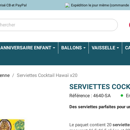
risé CB et PayPal
Expédition le jour même (commande 
ANNIVERSAIRE ENFANT
BALLONS
VAISSELLE
C
ïenne
Serviettes Cocktail Hawaï x20
SERVIETTES COCK
Référence : 4640-SA
En
lens
Des serviettes parfaites pour 
Le paquet contient 20
serviette