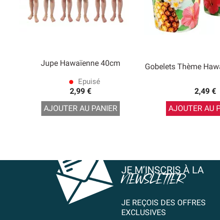
Jupe Hawaïenne 40cm
Gobelets Thème Hawa
Epuisé
lens
2,99 €
2,49 €
AJOUTER AU PANIER
AJOUTER AU 
JE M’INSCRIS À LA
NEWSLETTER
JE REÇOIS DES OFFRES
EXCLUSIVES