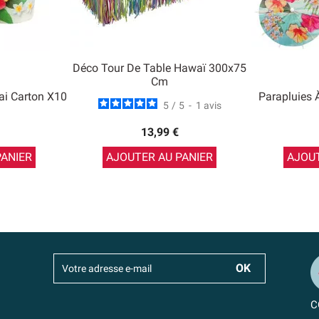
Déco Tour De Table Hawaï 300x75
Cm
i Carton X10
Parapluies 
5
/
5
-
1
avis
13,99 €
PANIER
AJOUTER AU PANIER
AJOUT
C