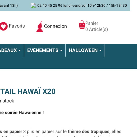
avant 13h)
02 40 45 25 96 lundi-vendredi 10h-12h30 / 15h-18h30
Panier
Favoris
Connexion
0 Article(s)
ADEAUX
EVÉNEMENTS
HALLOWEEN
TAIL HAWAÏ X20
 stock
une soirée Hawaïenne !
s en papier
3 plis en papier sur le
thème des tropiques
, elles