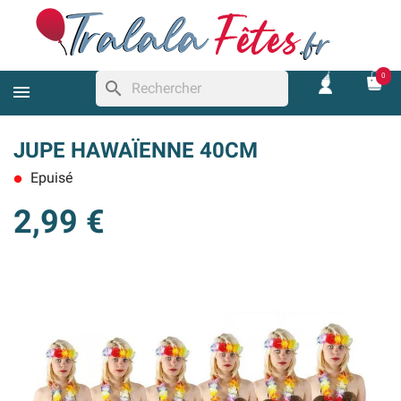
0
search
JUPE HAWAÏENNE 40CM
Epuisé
lens
2,99 €