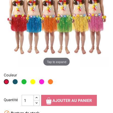
Tap to expand
Couleur
Bleu
Vert
Jaune
Rose
Orange
Rouge
Quantité
AJOUTER AU PANIER