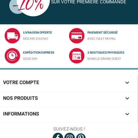
SUR VOTRE PREMIÈRE COMMANDE
LIVRAISON OFFERTE
PAIEMENT SÉCURISÉ
DÈS 49€ D'ACHAT
AVEC CB ET PAYPAL
EXPÉDITION EXPRESS
3 BOUTIQUES PHYSIQUES
SOUS 24H
DANS LE GRAND OUEST

VOTRE COMPTE

NOS PRODUITS

INFORMATIONS
SUIVEZ-NOUS !