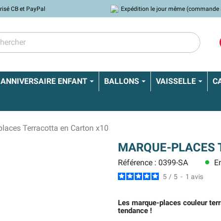
risé CB et PayPal
Expédition le jour même (commande 
ANNIVERSAIRE ENFANT
BALLONS
VAISSELLE
C
laces Terracotta en Carton x10
MARQUE-PLACES 
Référence : 0399-SA
En
lens
5
/
5
-
1
avis
Les marque-places couleur ter
tendance !