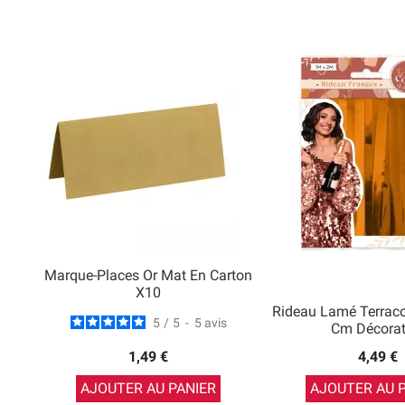
Marque-Places Or Mat En Carton
X10
Rideau Lamé Terrac
5
/
5
-
5
avis
Cm Décorat
1,49 €
4,49 €
AJOUTER AU PANIER
AJOUTER AU 