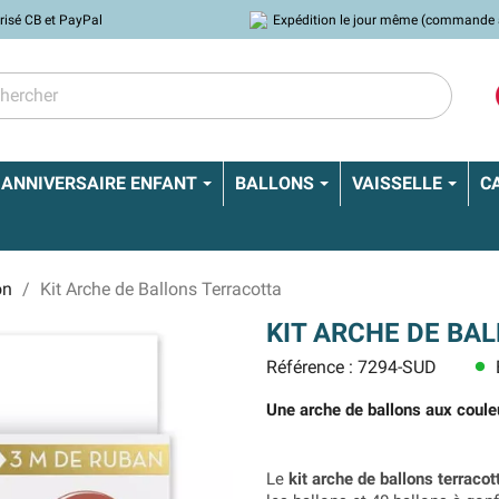
risé CB et PayPal
Expédition le jour même (commande 
ANNIVERSAIRE ENFANT
BALLONS
VAISSELLE
C
on
Kit Arche de Ballons Terracotta
KIT ARCHE DE BA
Référence : 7294-SUD
lens
Une arche de ballons aux couleu
Le
kit arche de ballons terracot