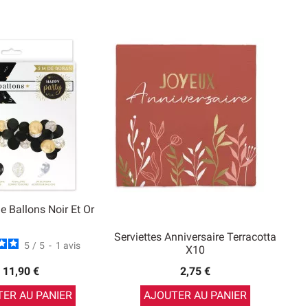
e Ballons Noir Et Or
Serviettes Anniversaire Terracotta
5
/
5
-
1
avis
X10
11,90 €
2,75 €
ER AU PANIER
AJOUTER AU PANIER