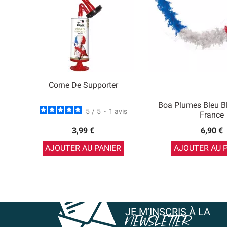
Corne De Supporter
Boa Plumes Bleu B
5
/
5
-
1
avis
France
3,99 €
6,90 €
AJOUTER AU PANIER
AJOUTER AU 
JE M’INSCRIS À LA
NEWSLETTER