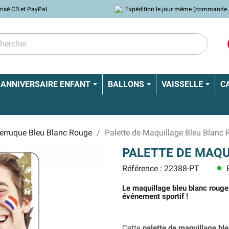
risé CB et PayPal
Expédition le jour même (commande 
ANNIVERSAIRE ENFANT
BALLONS
VAISSELLE
C
Perruque Bleu Blanc Rouge
Palette de Maquillage Bleu Blanc
PALETTE DE MAQU
Référence : 22388-PT
E
lens
Le maquillage bleu blanc rouge,
événement sportif !
Cette
palette de maquillage bl