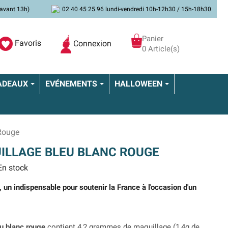
avant 13h)
02 40 45 25 96 lundi-vendredi 10h-12h30 / 15h-18h30
Panier
Favoris
Connexion
0 Article(s)
ADEAUX
EVÉNEMENTS
HALLOWEEN
 Rouge
ILLAGE BLEU BLANC ROUGE
n stock
 un indispensable pour soutenir la France à l'occasion d'un
eu blanc rouge
contient 4,2 grammes de maquillage (1,4g de