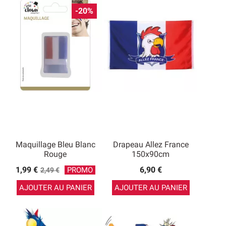
-20%
Maquillage Bleu Blanc
Drapeau Allez France
Rouge
150x90cm
Prix
1,99 €
6,90 €
PROMO
2,49 €
de
AJOUTER AU PANIER
AJOUTER AU PANIER
base