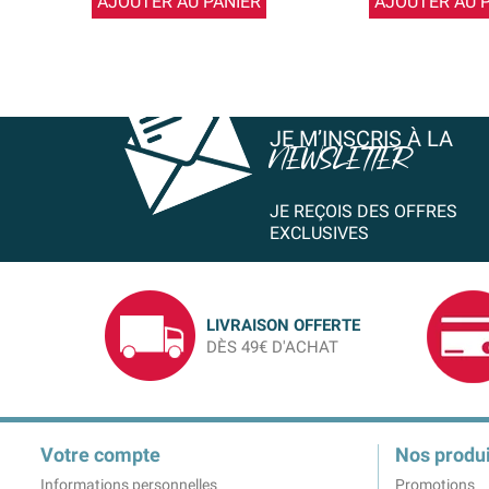
AJOUTER AU PANIER
AJOUTER AU 
JE M’INSCRIS À LA
NEWSLETTER
JE REÇOIS DES OFFRES
EXCLUSIVES
LIVRAISON OFFERTE
DÈS 49€ D'ACHAT
Votre compte
Nos produi
Informations personnelles
Promotions