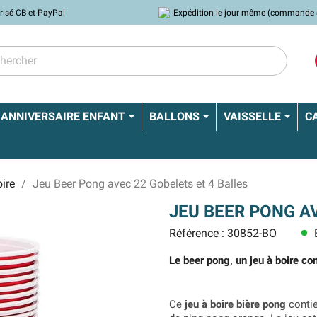
risé CB et PayPal
Expédition le jour même (commande 
ANNIVERSAIRE ENFANT
BALLONS
VAISSELLE
C
ire
Jeu Beer Pong avec 22 Gobelets et 4 Balles
JEU BEER PONG A
Référence : 30852-BO
E
lens
Le beer pong, un jeu à boire con
Ce
jeu à boire bière pong
contie