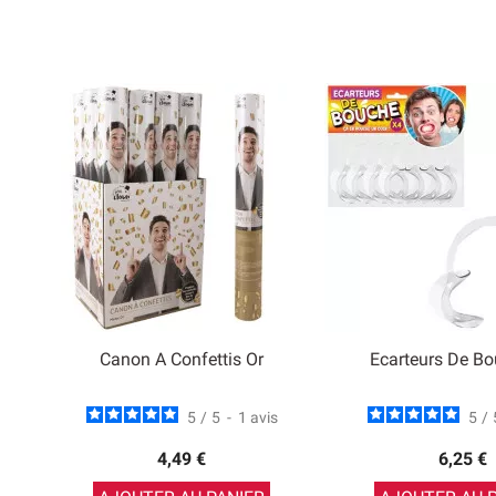
Canon A Confettis Or
Ecarteurs De B
5
/
5
-
1
avis
5
/
4,49 €
6,25 €