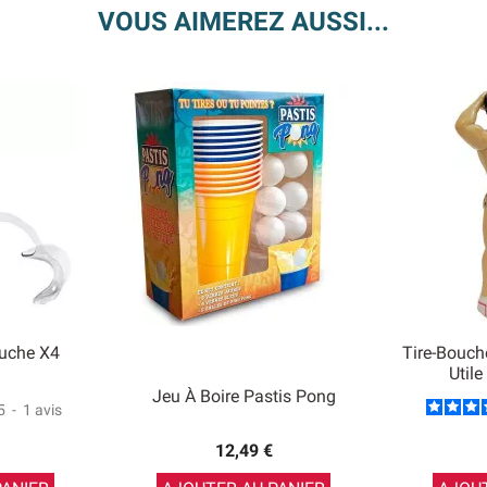
VOUS AIMEREZ AUSSI...
ouche X4
Tire-Bouc
Util
Jeu À Boire Pastis Pong
5
-
1
avis
12,49 €