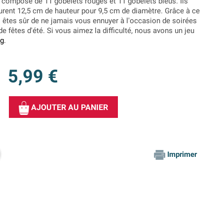
t composé de 11 gobelets rouges et 11 gobelets bleus. Ils
surent 12,5 cm de hauteur pour 9,5 cm de diamètre. Grâce à ce
s êtes sûr de ne jamais vous ennuyer à l'occasion de soirées
de fêtes d'été. Si vous aimez la difficulté, nous avons un jeu
ng
.
5,99 €
AJOUTER AU PANIER
Imprimer