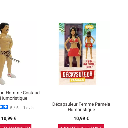
hon Homme Costaud
e Humoristique
Décapsuleur Femme Pamela
5
/
5
-
1
avis
Humoristique
10,99 €
10,99 €