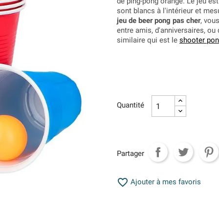
de ping-pong orange. Le jeu es
sont blancs à l'intérieur et me
jeu de beer pong pas cher
, vou
entre amis, d'anniversaires, ou 
similaire qui est le
shooter po
Quantité
Partager

Ajouter à mes favoris