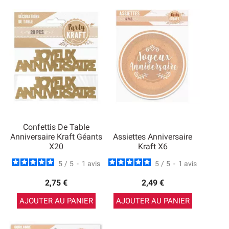
Confettis De Table
Anniversaire Kraft Géants
Assiettes Anniversaire
X20
Kraft X6
5
/
5
-
1
avis
5
/
5
-
1
avis
2,75 €
2,49 €
AJOUTER AU PANIER
AJOUTER AU PANIER