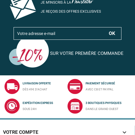
Newsletter
JE M’INSCRIS À LA
JE REÇOIS DES OFFRES EXCLUSIVES
SUR VOTRE PREMIÈRE COMMANDE
LIVRAISON OFFERTE
PAIEMENT SÉCURISÉ
DÈS 49€ D'ACHAT
AVEC CB ET PAYPAL
EXPÉDITION EXPRESS
3 BOUTIQUES PHYSIQUES
SOUS 24H
DANS LE GRAND OUEST

VOTRE COMPTE