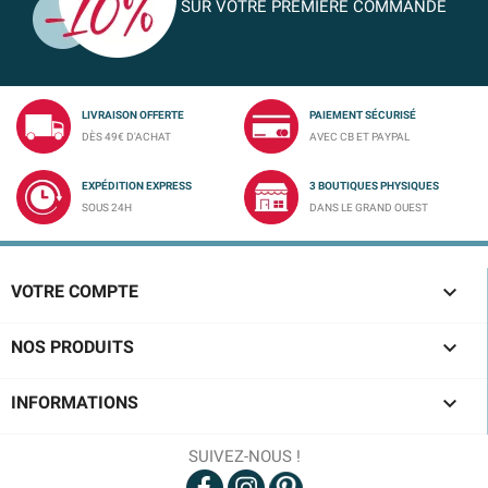
SUR VOTRE PREMIÈRE COMMANDE
LIVRAISON OFFERTE
PAIEMENT SÉCURISÉ
DÈS 49€ D'ACHAT
AVEC CB ET PAYPAL
EXPÉDITION EXPRESS
3 BOUTIQUES PHYSIQUES
SOUS 24H
DANS LE GRAND OUEST

VOTRE COMPTE

NOS PRODUITS

INFORMATIONS
SUIVEZ-NOUS !