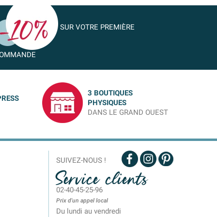
SUR VOTRE PREMIÈRE
OMMANDE
3 BOUTIQUES
PRESS
PHYSIQUES
DANS LE GRAND OUEST
SUIVEZ-NOUS !
Service clients
02-40-45-25-96
Prix d'un appel local
Du lundi au vendredi