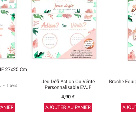
JF 27x25 Cm
Jeu Défi Action Ou Vérité
Broche Equi
5
-
1
avis
Personnalisable EVJF
4,90 €
PANIER
AJOUTER AU PANIER
AJOUT