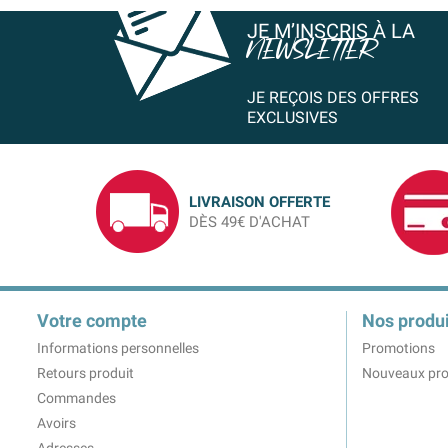
JE M’INSCRIS À LA
NEWSLETTER
JE REÇOIS DES OFFRES
EXCLUSIVES
LIVRAISON OFFERTE
DÈS 49€ D'ACHAT
Votre compte
Nos produi
Informations personnelles
Promotions
Retours produit
Nouveaux pro
Commandes
Avoirs