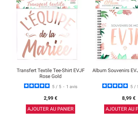
Transfert Textile Tee-Shirt EVJF
Album Souvenirs EV
Rose Gold
5
/
5
-
1
avis
5
/
2,99 €
8,99 €
AJOUTER AU PANIER
AJOUTER AU 