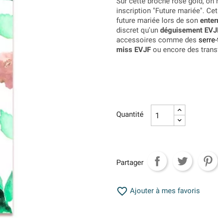
Sur cette broche rose gold, on 
inscription "Future mariée". Ce
future mariée lors de son
enter
discret qu'un
déguisement EVJ
accessoires comme des
serre
miss EVJF
ou encore des transfe
Quantité
Partager

Ajouter à mes favoris