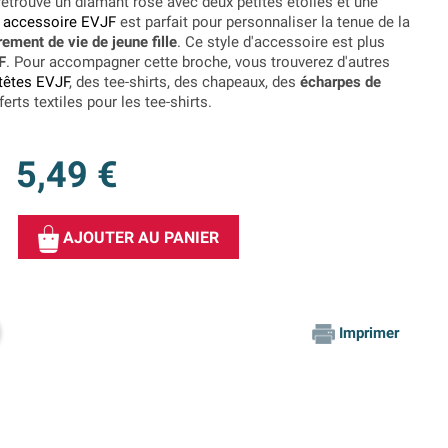
retrouve un diamant rose avec deux petites étoiles et une
t
accessoire EVJF
est parfait pour personnaliser la tenue de la
rement de vie de jeune fille
. Ce style d'accessoire est plus
F
. Pour accompagner cette broche, vous trouverez d'autres
-têtes EVJF
, des tee-shirts, des chapeaux, des
écharpes de
rts textiles pour les tee-shirts.
5,49 €
AJOUTER AU PANIER
Imprimer