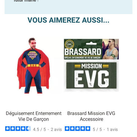
futur marié
!
VOUS AIMEREZ AUSSI...
Déguisement Enterrement
Brassard Mission EVG
Vie De Garçon
Accessoire
4.5
/
5
-
2
avis
5
/
5
-
1
avis