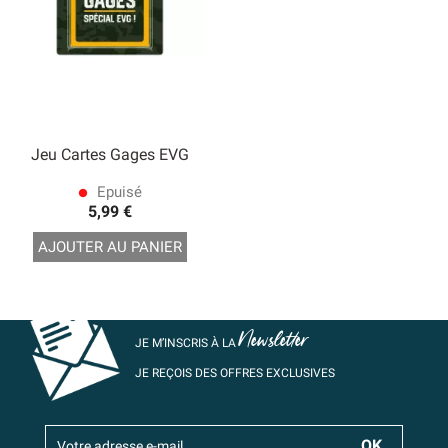
Jeu Cartes Gages EVG
Epuisé
lens
5,99 €
AJOUTER AU PANIER
Newsletter
JE M’INSCRIS À LA
JE REÇOIS DES OFFRES EXCLUSIVES