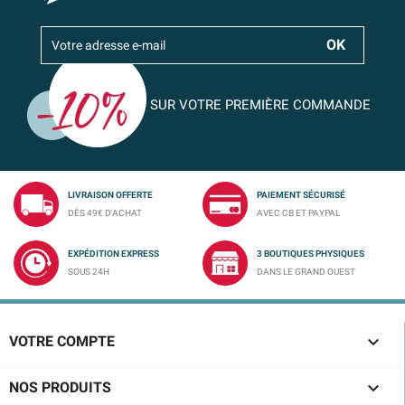
SUR VOTRE PREMIÈRE COMMANDE
LIVRAISON OFFERTE
PAIEMENT SÉCURISÉ
DÈS 49€ D'ACHAT
AVEC CB ET PAYPAL
EXPÉDITION EXPRESS
3 BOUTIQUES PHYSIQUES
SOUS 24H
DANS LE GRAND OUEST

VOTRE COMPTE

NOS PRODUITS