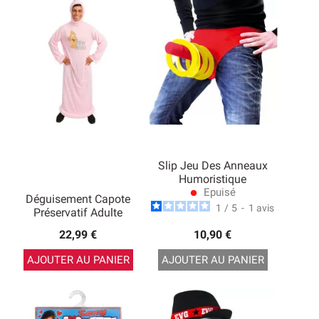
Slip Jeu Des Anneaux
Humoristique
Epuisé
lens
Déguisement Capote
1
/
5
-
1
avis
Préservatif Adulte
22,99 €
10,90 €
AJOUTER AU PANIER
AJOUTER AU PANIER