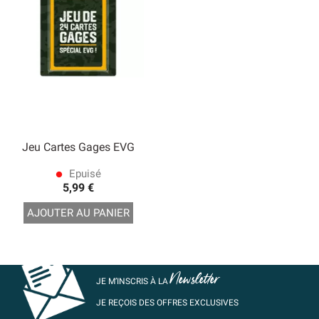
Jeu Cartes Gages EVG
Epuisé
lens
5,99 €
AJOUTER AU PANIER
Newsletter
JE M’INSCRIS À LA
JE REÇOIS DES OFFRES EXCLUSIVES