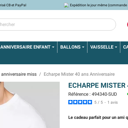
risé CB et PayPal
Expédition le jour même (commande 
ANNIVERSAIRE ENFANT
BALLONS
VAISSELLE
C
 anniversaire miss
Echarpe Mister 40 ans Anniversaire
ECHARPE MISTER 
Référence : 494340-SUD
l
5
/
5
-
1
avis
Le cadeau parfait pour un ami q