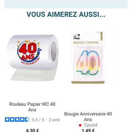
VOUS AIMEREZ AUSSI...
Rouleau Papier WC 40
Ans
Bougie Anniversaire 40
Ans
4.5
/
5
-
2
avis
Epuisé
lens
4,30 €
1,49 €