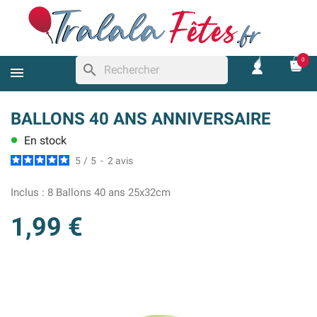
0
search
BALLONS 40 ANS ANNIVERSAIRE
En stock
lens
5
/
5
-
2
avis
Inclus :
8 Ballons 40 ans 25x32cm
1,99 €