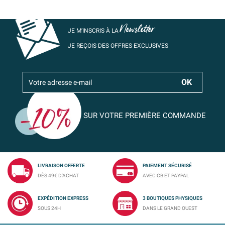
Newsletter
JE M’INSCRIS À LA
JE REÇOIS DES OFFRES EXCLUSIVES
SUR VOTRE PREMIÈRE COMMANDE
LIVRAISON OFFERTE
PAIEMENT SÉCURISÉ
DÈS 49€ D'ACHAT
AVEC CB ET PAYPAL
EXPÉDITION EXPRESS
3 BOUTIQUES PHYSIQUES
SOUS 24H
DANS LE GRAND OUEST