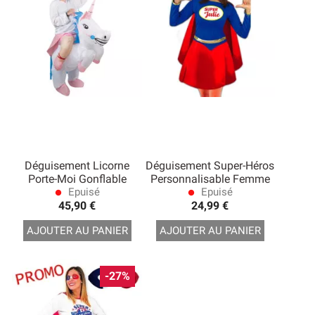
Déguisement Licorne
Déguisement Super-Héros
Porte-Moi Gonflable
Personnalisable Femme
Epuisé
Epuisé
lens
lens
45,90 €
24,99 €
AJOUTER AU PANIER
AJOUTER AU PANIER
-27%