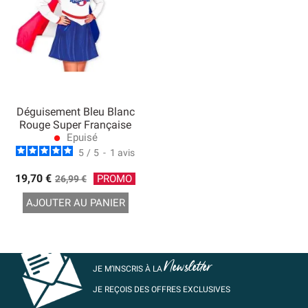
Déguisement Bleu Blanc
Rouge Super Française
Epuisé
lens
5
/
5
-
1
avis
Prix
19,70 €
PROMO
26,99 €
de
AJOUTER AU PANIER
base
Newsletter
JE M’INSCRIS À LA
JE REÇOIS DES OFFRES EXCLUSIVES