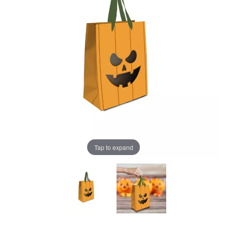
Tap to expand