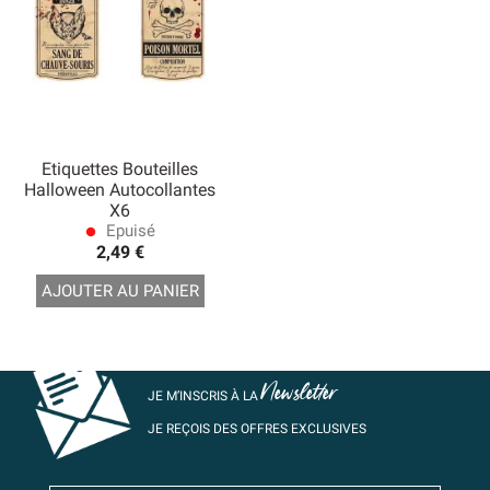
Etiquettes Bouteilles
Halloween Autocollantes
X6
Epuisé
lens
2,49 €
AJOUTER AU PANIER
Newsletter
JE M’INSCRIS À LA
JE REÇOIS DES OFFRES EXCLUSIVES