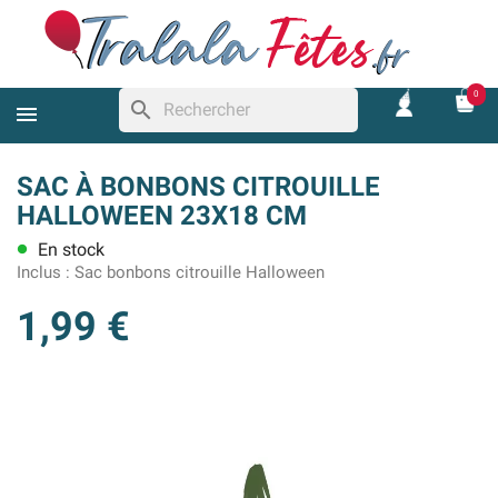
0
search
SAC À BONBONS CITROUILLE
HALLOWEEN 23X18 CM
En stock
lens
Inclus :
Sac bonbons citrouille Halloween
1,99 €