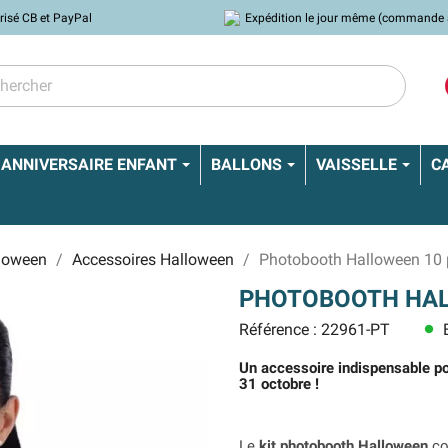
risé CB et PayPal
Expédition le jour même (commande 
ANNIVERSAIRE ENFANT
BALLONS
VAISSELLE
C
lloween
Accessoires Halloween
Photobooth Halloween 10 
PHOTOBOOTH HAL
Référence : 22961-PT
E
lens
Un accessoire indispensable po
31 octobre !
Le
kit photobooth Halloween
con