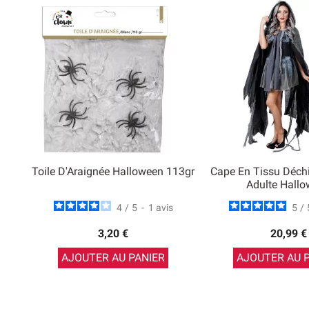
Toile D'Araignée Halloween 113gr
Cape En Tissu Déchi
Adulte Hall
4
/
5
-
1
avis
5
/
3,20 €
20,99 €
AJOUTER AU PANIER
AJOUTER AU 