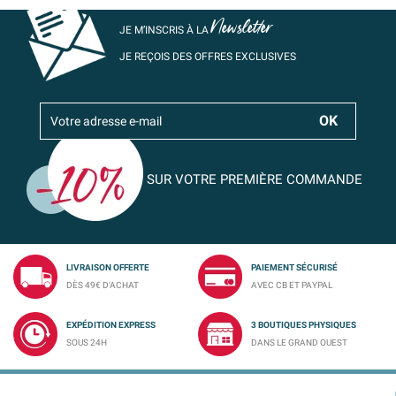
Newsletter
JE M’INSCRIS À LA
JE REÇOIS DES OFFRES EXCLUSIVES
SUR VOTRE PREMIÈRE COMMANDE
LIVRAISON OFFERTE
PAIEMENT SÉCURISÉ
DÈS 49€ D'ACHAT
AVEC CB ET PAYPAL
EXPÉDITION EXPRESS
3 BOUTIQUES PHYSIQUES
SOUS 24H
DANS LE GRAND OUEST