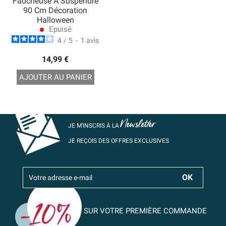
Faucheuse À Suspendre
90 Cm Décoration
Halloween
Epuisé
lens
4
/
5
-
1
avis
14,99 €
AJOUTER AU PANIER
Newsletter
JE M’INSCRIS À LA
JE REÇOIS DES OFFRES EXCLUSIVES
SUR VOTRE PREMIÈRE COMMANDE