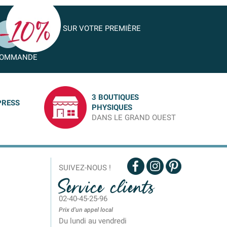
SUR VOTRE PREMIÈRE
OMMANDE
3 BOUTIQUES
PRESS
PHYSIQUES
DANS LE GRAND OUEST
SUIVEZ-NOUS !
Service clients
02-40-45-25-96
Prix d'un appel local
Du lundi au vendredi