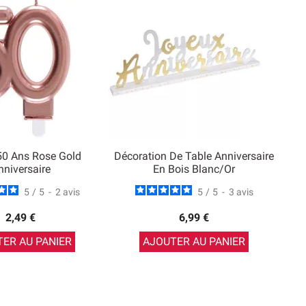
50 Ans Rose Gold
Décoration De Table Anniversaire
nniversaire
En Bois Blanc/or
5
/
5
-
2
avis
5
/
5
-
3
avis
2,49 €
6,99 €
ER AU PANIER
AJOUTER AU PANIER