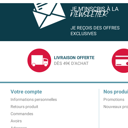
JE M’INSCRIS À LA
NEWSLETTER
JE REÇOIS DES OFFRES
EXCLUSIVES
LIVRAISON OFFERTE
DÈS 49€ D'ACHAT
Votre compte
Nos produi
Informations personnelles
Promotions
Retours produit
Nouveaux pro
Commandes
Avoirs