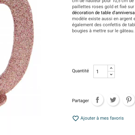
cm de hauteur pour 10,5 cm de l
paillettes roses gold et fixé su
décoration de table d'anniversa
modèle existe aussi en argent 
également des confettis de tab
bougies à mettre sur le gâteau.
Quantité
Partager

Ajouter à mes favoris