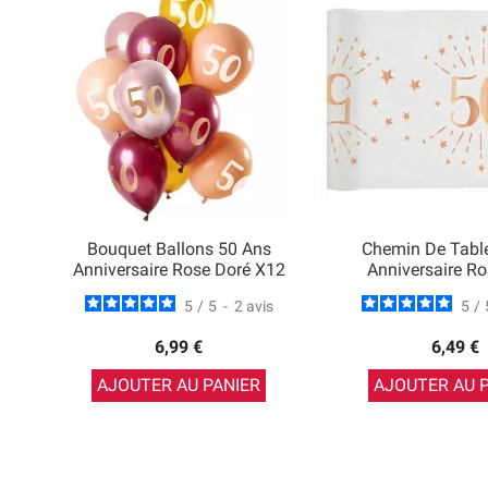
Bouquet Ballons 50 Ans
Chemin De Tabl
Anniversaire Rose Doré X12
Anniversaire Ro
5
/
5
-
2
avis
5
/
6,99 €
6,49 €
AJOUTER AU PANIER
AJOUTER AU 