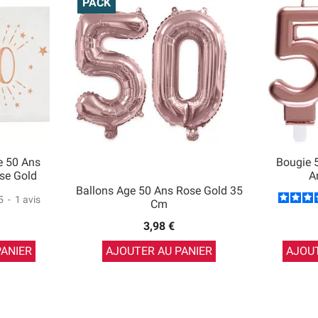
PACK
e 50 Ans
Bougie 
se Gold
A
Ballons Age 50 Ans Rose Gold 35
5
-
1
avis
Cm
3,98 €
PANIER
AJOUTER AU PANIER
AJOUT