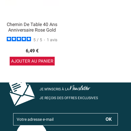
Chemin De Table 40 Ans
Anniversaire Rose Gold
5
/
5
-
1
avis
6,49 €
AJOUTER AU PANIER
Newsletter
JE M’INSCRIS À LA
JE REÇOIS DES OFFRES EXCLUSIVES