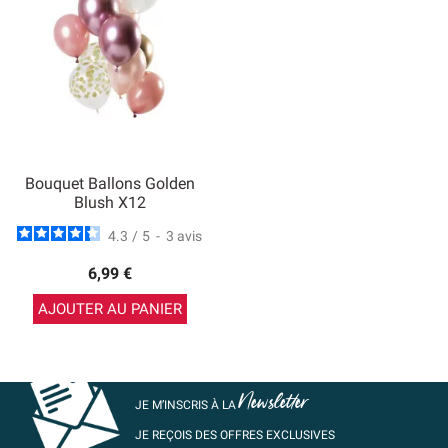
Bouquet Ballons Golden
Blush X12
4.3
/
5
-
3
avis
6,99 €
AJOUTER AU PANIER
Newsletter
JE M’INSCRIS À LA
JE REÇOIS DES OFFRES EXCLUSIVES