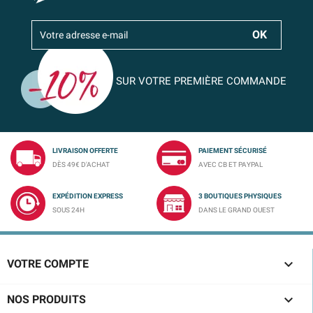
SUR VOTRE PREMIÈRE COMMANDE
LIVRAISON OFFERTE
PAIEMENT SÉCURISÉ
DÈS 49€ D'ACHAT
AVEC CB ET PAYPAL
EXPÉDITION EXPRESS
3 BOUTIQUES PHYSIQUES
SOUS 24H
DANS LE GRAND OUEST

VOTRE COMPTE

NOS PRODUITS