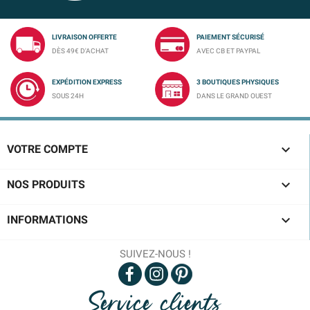
LIVRAISON OFFERTE
PAIEMENT SÉCURISÉ
DÈS 49€ D'ACHAT
AVEC CB ET PAYPAL
EXPÉDITION EXPRESS
3 BOUTIQUES PHYSIQUES
SOUS 24H
DANS LE GRAND OUEST

VOTRE COMPTE

NOS PRODUITS

INFORMATIONS
SUIVEZ-NOUS !
Service clients