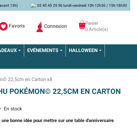
avant 13h)
02 40 45 25 96 lundi-vendredi 10h-12h30 / 15h-18h30
Panier
Favoris
Connexion
0 Article(s)
ADEAUX
EVÉNEMENTS
HALLOWEEN
n© 22,5cm en Carton x8
CHU POKÉMON© 22,5CM EN CARTON
En stock
ns
 une bonne idée pour mettre sur une table d'anniversaire