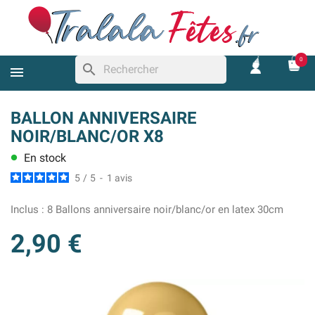
0
search
BALLON ANNIVERSAIRE
NOIR/BLANC/OR X8
En stock
lens
5
/
5
-
1
avis
Inclus :
8 Ballons anniversaire noir/blanc/or en latex 30cm
2,90 €