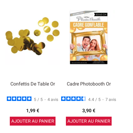
Confettis De Table Or
Cadre Photobooth Or
5
/
5
-
4
avis
4.4
/
5
-
7
avis
1,99 €
3,90 €
AJOUTER AU PANIER
AJOUTER AU PANIER