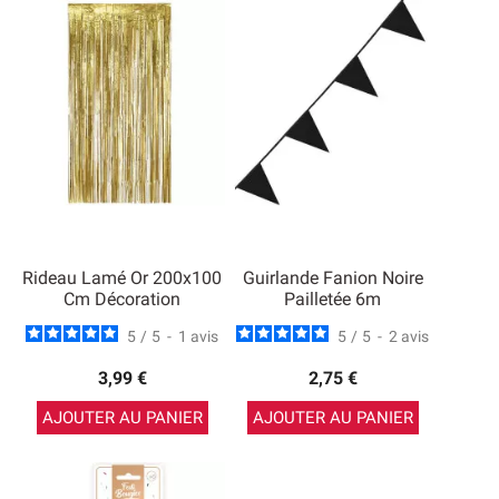
Rideau Lamé Or 200x100
Guirlande Fanion Noire
Cm Décoration
Pailletée 6m
5
/
5
-
1
avis
5
/
5
-
2
avis
3,99 €
2,75 €
AJOUTER AU PANIER
AJOUTER AU PANIER