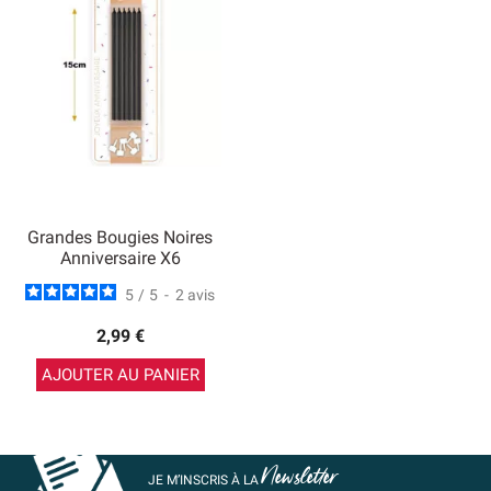
Grandes Bougies Noires
Anniversaire X6
5
/
5
-
2
avis
2,99 €
AJOUTER AU PANIER
Newsletter
JE M’INSCRIS À LA