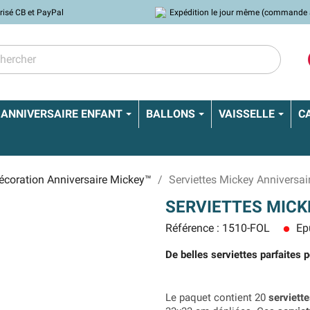
risé CB et PayPal
Expédition le jour même (commande 
ANNIVERSAIRE ENFANT
BALLONS
VAISSELLE
C
écoration Anniversaire Mickey™
Serviettes Mickey Anniversai
SERVIETTES MICK
Référence : 1510-FOL
Ep
lens
De belles serviettes parfaites p
Le paquet contient 20
serviett