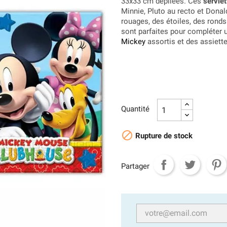
33x33 cm dépliées. Ces
serviet
Minnie, Pluto au recto et Donal
rouages, des étoiles, des rond
sont parfaites pour compléter
Mickey
assortis et des assiette
Quantité

Rupture de stock
Partager