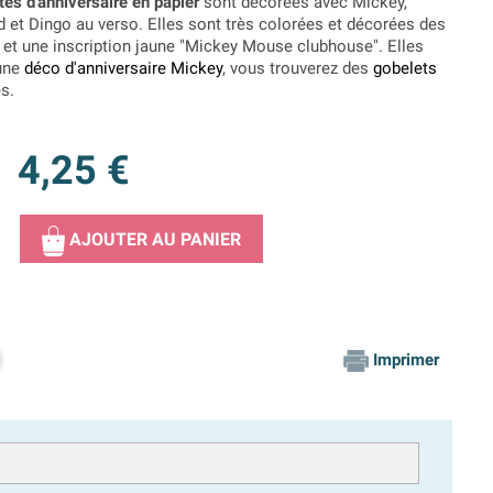
tes d'anniversaire en papier
sont décorées avec Mickey,
d et Dingo au verso. Elles sont très colorées et décorées des
s et une inscription jaune "Mickey Mouse clubhouse". Elles
 une
déco d'anniversaire Mickey
, vous trouverez des
gobelets
s.
4,25 €
AJOUTER AU PANIER
Imprimer