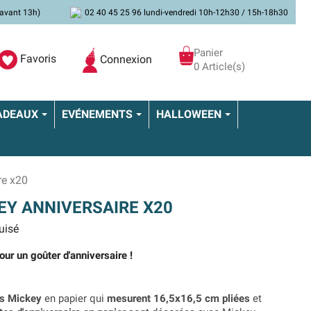
avant 13h)
02 40 45 25 96 lundi-vendredi 10h-12h30 / 15h-18h30
Panier
Favoris
Connexion
0 Article(s)
ADEAUX
EVÉNEMENTS
HALLOWEEN
re x20
EY ANNIVERSAIRE X20
uisé
our un goûter d'anniversaire !
es Mickey
en papier qui
mesurent 16,5x16,5 cm pliées
et