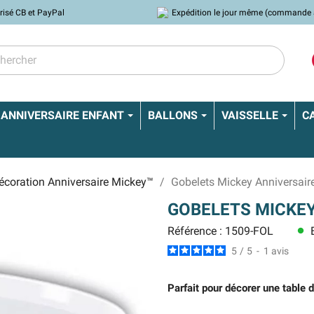
risé CB et PayPal
Expédition le jour même (commande 
ANNIVERSAIRE ENFANT
BALLONS
VAISSELLE
C
écoration Anniversaire Mickey™
Gobelets Mickey Anniversair
GOBELETS MICKEY
Référence : 1509-FOL
E
lens
5
/
5
-
1
avis
Parfait pour décorer une table 