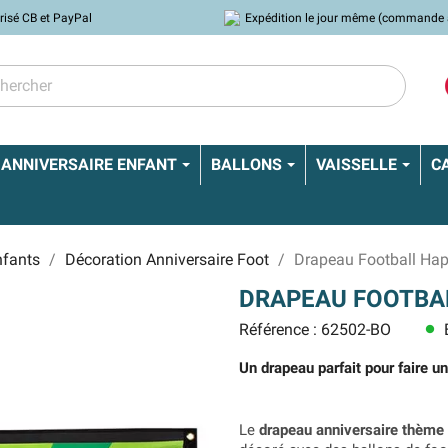
risé CB et PayPal
Expédition le jour même (commande 
ANNIVERSAIRE ENFANT
BALLONS
VAISSELLE
C
nfants
Décoration Anniversaire Foot
Drapeau Football Ha
DRAPEAU FOOTBAL
Référence : 62502-BO
E
lens
Un drapeau parfait pour faire un
Le
drapeau anniversaire thème 