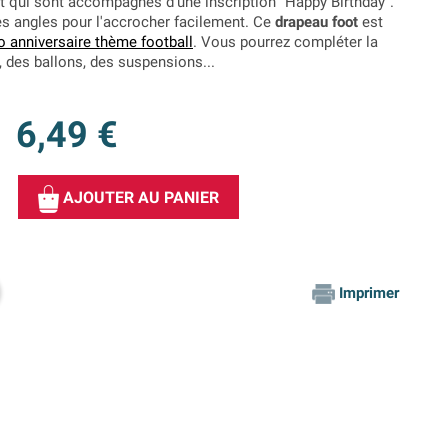
t qui sont accompagnés d'une inscription "Happy Birthday".
es angles pour l'accrocher facilement. Ce
drapeau foot
est
o anniversaire thème football
. Vous pourrez compléter la
 des ballons, des suspensions...
6,49 €
AJOUTER AU PANIER
Imprimer