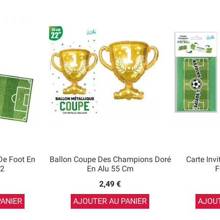
 De Foot En
Ballon Coupe Des Champions Doré
Carte Invi
12
En Alu 55 Cm
F
2,49 €
PANIER
AJOUTER AU PANIER
AJOUT